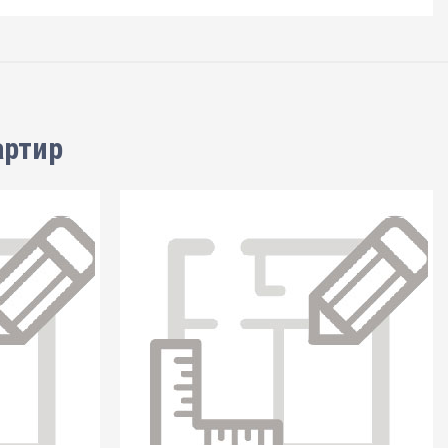
артир