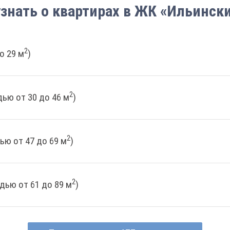
узнать о квартирах в ЖК «Ильински
2
о 29 м
)
2
ью от 30 до 46 м
)
2
ью от 47 до 69 м
)
2
дью от 61 до 89 м
)