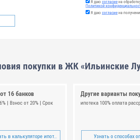
Я даю
согласие
на обработк
Политикой конфиденциальнос
Я даю
согласие
на получени
ловия покупки в ЖК «Ильинские Лу
от 16 банков
Другие варианты пок
6% | Взнос от 20% | Срок
ипотека 100% оплата расс
ть в калькуляторе ипотеки
Узнать о способах о