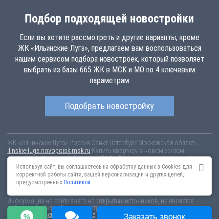
Подбор подходящей новостройки
Если вы хотите рассмотреть и другие варианты, кроме
ЖК «Ильинские Луга», предлагаем вам воспользоваться
нашим сервисом подбора новостроек, который позволяет
выбрать из базы 665 ЖК в МСК и МО по 4 ключевым
параметрам
Подобрать новостройку
ЖК «Ильинские Луга»
Россия
Санкт-Петербург
Московская область,
ilinskie-luga.novopoisk.msk.ru
Купить квартиру в новом жилом
комплексе «Ильинские Луга» от «ПАО «ПИК-специализированный
застройщик»» район Красногорск. Квартиры различных планировок от
Используя сайт, вы соглашаетесь на обработку данных в Cookies для
6.86 млн рублей!
корректной работы сайта, вашей персонализации и других целей,
предусмотренных
Политикой
Новостройки Санкт-Петербурга
Новостройки Москвы
Информация на сайте взята из открытых источников, не является
публичной офертой и распространяется для ознакомления.
Пользовательское соглашение
Соглашение о размещении
Заказать звонок