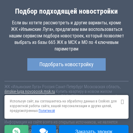
Подбор подходящей новостройки
Если вы хотите рассмотреть и другие варианты, кроме
ЖК «Ильинские Луга», предлагаем вам воспользоваться
нашим сервисом подбора новостроек, который позволяет
выбрать из базы 665 ЖК в МСК и МО по 4 ключевым
параметрам
Подобрать новостройку
ЖК «Ильинские Луга»
Россия
Санкт-Петербург
Московская область,
ilinskie-luga.novopoisk.msk.ru
Купить квартиру в новом жилом
комплексе «Ильинские Луга» от «ПАО «ПИК-специализированный
застройщик»» район Красногорск. Квартиры различных планировок от
Используя сайт, вы соглашаетесь на обработку данных в Cookies для
6.86 млн рублей!
корректной работы сайта, вашей персонализации и других целей,
предусмотренных
Политикой
Новостройки Санкт-Петербурга
Новостройки Москвы
Информация на сайте взята из открытых источников, не является
публичной офертой и распространяется для ознакомления.
Пользовательское соглашение
Соглашение о размещении
Заказать звонок