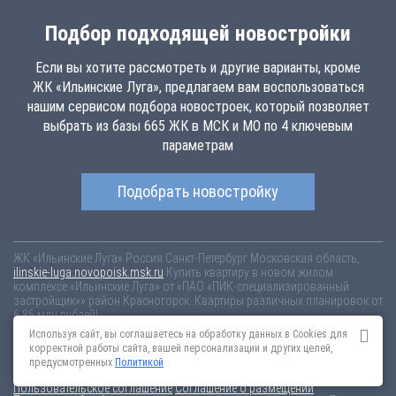
Подбор подходящей новостройки
Если вы хотите рассмотреть и другие варианты, кроме
ЖК «Ильинские Луга», предлагаем вам воспользоваться
нашим сервисом подбора новостроек, который позволяет
выбрать из базы 665 ЖК в МСК и МО по 4 ключевым
параметрам
Подобрать новостройку
ЖК «Ильинские Луга»
Россия
Санкт-Петербург
Московская область,
ilinskie-luga.novopoisk.msk.ru
Купить квартиру в новом жилом
комплексе «Ильинские Луга» от «ПАО «ПИК-специализированный
застройщик»» район Красногорск. Квартиры различных планировок от
6.86 млн рублей!
Используя сайт, вы соглашаетесь на обработку данных в Cookies для
Новостройки Санкт-Петербурга
Новостройки Москвы
корректной работы сайта, вашей персонализации и других целей,
Информация на сайте взята из открытых источников, не является
предусмотренных
Политикой
публичной офертой и распространяется для ознакомления.
Пользовательское соглашение
Соглашение о размещении