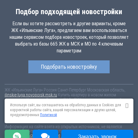
Подбор подходящей новостройки
Если вы хотите рассмотреть и другие варианты, кроме
ЖК «Ильинские Луга», предлагаем вам воспользоваться
нашим сервисом подбора новостроек, который позволяет
выбрать из базы 665 ЖК в МСК и МО по 4 ключевым
параметрам
Подобрать новостройку
ЖК «Ильинские Луга»
Россия
Санкт-Петербург
Московская область,
ilinskie-luga.novopoisk.msk.ru
Купить квартиру в новом жилом
комплексе «Ильинские Луга» от «ПАО «ПИК-специализированный
застройщик»» район Красногорск. Квартиры различных планировок от
Используя сайт, вы соглашаетесь на обработку данных в Cookies для
6.86 млн рублей!
корректной работы сайта, вашей персонализации и других целей,
предусмотренных
Политикой
Новостройки Санкт-Петербурга
Новостройки Москвы
Информация на сайте взята из открытых источников, не является
публичной офертой и распространяется для ознакомления.
Пользовательское соглашение
Соглашение о размещении
Заказать звонок