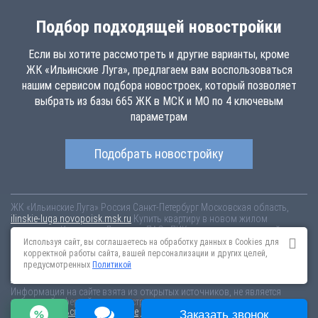
Подбор подходящей новостройки
Если вы хотите рассмотреть и другие варианты, кроме
ЖК «Ильинские Луга», предлагаем вам воспользоваться
нашим сервисом подбора новостроек, который позволяет
выбрать из базы 665 ЖК в МСК и МО по 4 ключевым
параметрам
Подобрать новостройку
ЖК «Ильинские Луга»
Россия
Санкт-Петербург
Московская область,
ilinskie-luga.novopoisk.msk.ru
Купить квартиру в новом жилом
комплексе «Ильинские Луга» от «ПАО «ПИК-специализированный
застройщик»» район Красногорск. Квартиры различных планировок от
Используя сайт, вы соглашаетесь на обработку данных в Cookies для
6.86 млн рублей!
корректной работы сайта, вашей персонализации и других целей,
предусмотренных
Политикой
Новостройки Санкт-Петербурга
Новостройки Москвы
Информация на сайте взята из открытых источников, не является
публичной офертой и распространяется для ознакомления.
Пользовательское соглашение
Соглашение о размещении
Заказать звонок